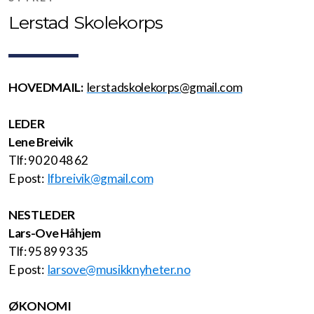
Lerstad Skolekorps
HOVEDMAIL:
lerstadskolekorps@gmail.com
LEDER
Lene Breivik
Tlf: 90 20 48 62
E post:
lfbreivik@gmail.com
NESTLEDER
Lars-Ove Håhjem
Tlf: 95 89 93 35
E post:
larsove@musikknyheter.no
ØKONOMI