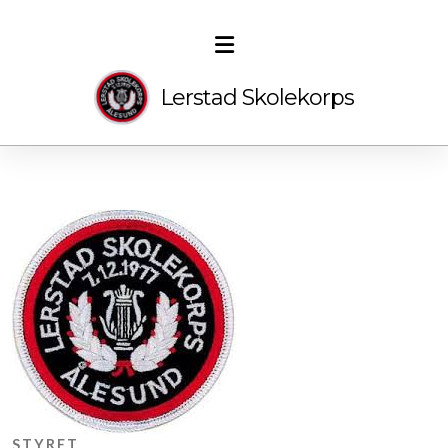
Lerstad Skolekorps
Styret
STYRET