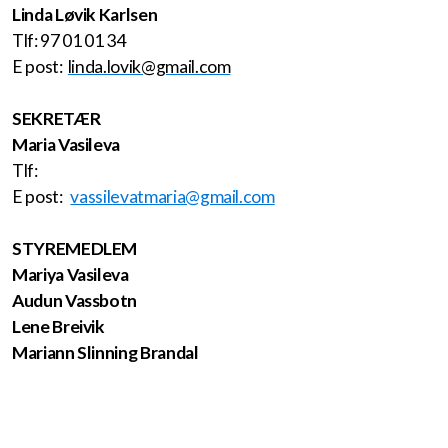
Linda Løvik Karlsen
Tlf: 97 01 01 34
E post:
linda.lovik@gmail.com
SEKRETÆR
Maria Vasileva
Tlf:
E post:
vassilevatmaria@gmail.com
STYREMEDLEM
Mariya Vasileva
Audun Vassbotn
Lene Breivik
Mariann Slinning Brandal